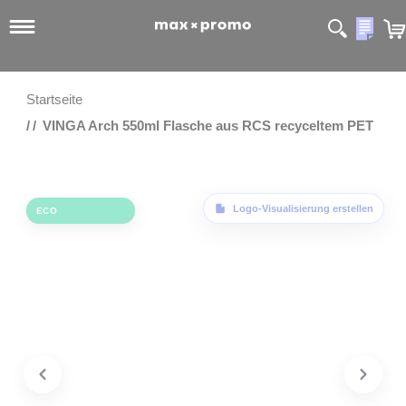
Meine
Startseite
VINGA Arch 550ml Flasche aus RCS recyceltem PET
Zum Ende der Bildgalerie springen
Logo-Visualisierung erstellen
ECO