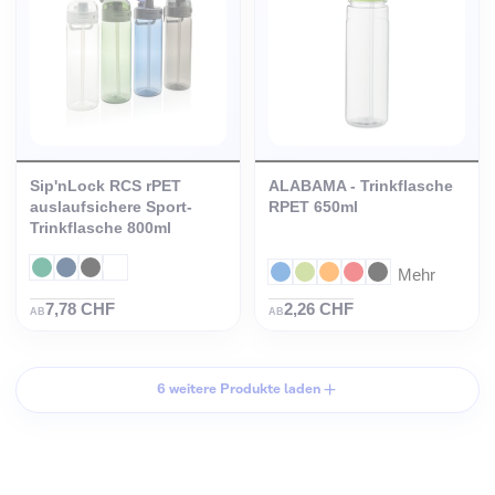
Sip'nLock RCS rPET
ALABAMA - Trinkflasche
auslaufsichere Sport-
RPET 650ml
Trinkflasche 800ml
Mehr
7,78 CHF
2,26 CHF
AB
AB
6 weitere Produkte laden