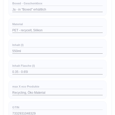
Boxed - Geschenkbox
Ja - in "Boxed" erhältlich
Material
PET - recycelt, Silikon
Inhalt (l)
550ml
Inhalt Flasche (l)
0.35 - 0.65l
max X eco Produkte
Recycling, Öko Material
GTIN
7332931048329