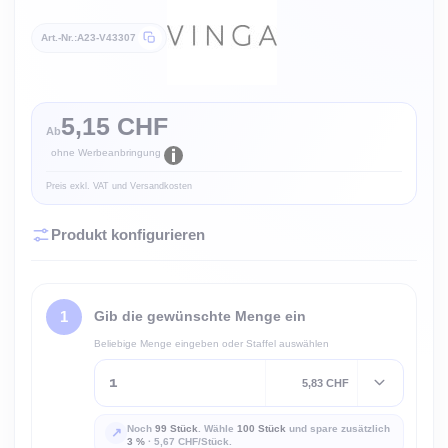
Art.-Nr.
A23-V43307
5,15 CHF
Ab
ohne Werbeanbringung
Preis exkl. VAT und Versandkosten
Produkt konfigurieren
Gib die gewünschte Menge ein
Beliebige Menge eingeben oder Staffel auswählen
5,83 CHF
Noch
99 Stück
. Wähle
100 Stück
und spare zusätzlich
↗
3 %
·
5,67 CHF/Stück.