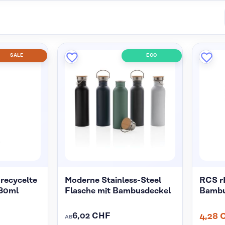
SALE
ECO
recycelte
Moderne Stainless-Steel
RCS r
80ml
Flasche mit Bambusdeckel
Bambu
6,02 CHF
4,28 
AB