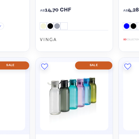
14,70 CHF
4,2
AB
AB
r
SALE
SALE