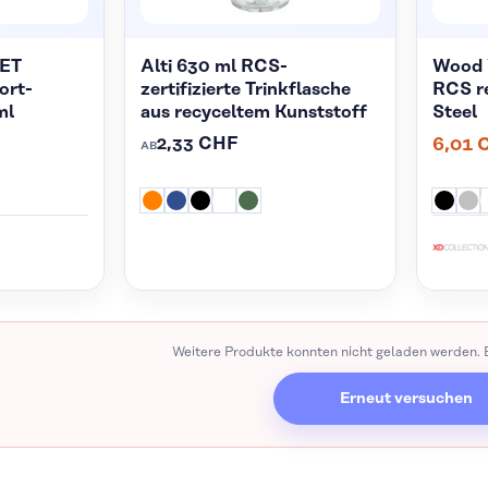
PET
Alti 630 ml RCS-
Wood 
ort-
zertifizierte Trinkflasche
RCS re
ml
aus recyceltem Kunststoff
Steel
2,33 CHF
6,01 
AB
Weitere Produkte konnten nicht geladen werden. B
Erneut versuchen