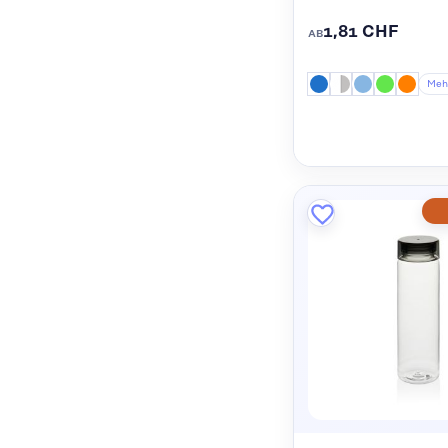
1,81 CHF
AB
Meh