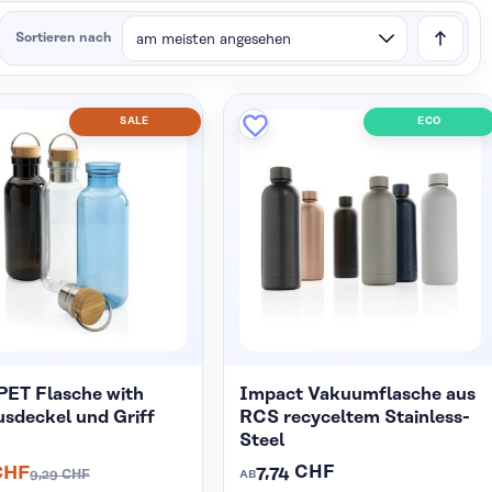
Sortieren nach
SALE
ECO
PET Flasche with
Impact Vakuumflasche aus
sdeckel und Griff
RCS recyceltem Stainless-
Steel
7,74 CHF
CHF
9,29 CHF
AB