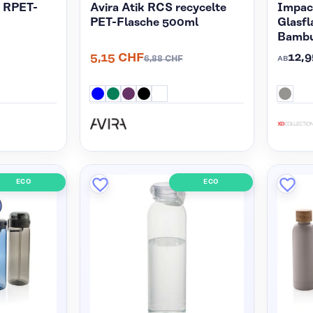
 RPET-
Avira Atik RCS recycelte
Impact
PET-Flasche 500ml
Glasfl
Bambu
12,
5,15 CHF
6,88 CHF
AB
ECO
ECO