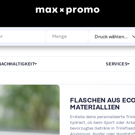
NACHHALTIGKEIT
SERVICES
FLASCHEN AUS ECO
MATERIALLIEN
Erstelle deine personalisierte Tri
hydriert, ob beim Sport oder Arbe
bevorzugtes Getränk in Trinkflasc
Aluminium, Kupfer oder Kunststoff