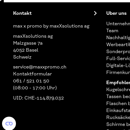
Kontakt
Über uns
Unterneh
max x promo by maxXsolutions ag
Team
maxXsolutions ag
Nachhaltig
Malzgasse 7a
Werbearti
4052 Basel
Sonderpro
Schweiz
Full-Serv
Digitale-
service@maxxpromo.ch
Firmenku
Kontaktformular
061 / 521 01 50
Empfohlen
(08:00 - 17:00 Uhr)
Kugelschr
Tassen be
UID: CHE-114.879.032
Flaschen 
Einkaufst
Rucksäcke
Schirme b