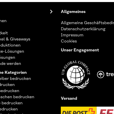
für
unseren
Allgemeines
Newsletter
an:
men
Allgemeine Geschäftsbed
Datenschutzerklärung
keit
Impressum
kel & Giveaways
Cookies
duktionen
Unser Engagement
ice-Lösungen
Lösungen
nde werden
e Kategorien
eiber bedrucken
drucken
bedrucken
aschen bedrucken
Versand
 bedrucken
edrucken