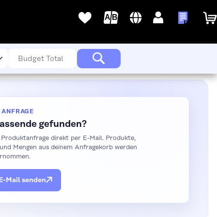
Sprache
Deutsch
Anmelden
Meine A
Meine
Wunschlisten
Suche
 ANFRAGE
Passende gefunden?
 Produktanfrage direkt per E-Mail. Produkte,
 und Mengen aus deinem Anfragekorb werden
ernommen.
 E-Mail senden