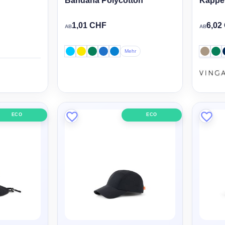
Bandana Polycotton
Kappe
1,01 CHF
6,02
AB
AB
Mehr
ECO
ECO