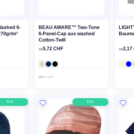
shed 6-
BEAU AWARE™ Two-Tone
LIGHTY
270gr/m²
6-Panel-Cap aus washed
Baumw
Cotton-Twill
5,72 CHF
2,17
AB
AB
ECO
ECO