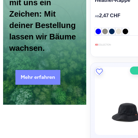
Heather-Kappe
mit uns ein
Zeichen: Mit
2,47 CHF
AB
deiner Bestellung
lassen wir Bäume
wachsen.
Mehr erfahren