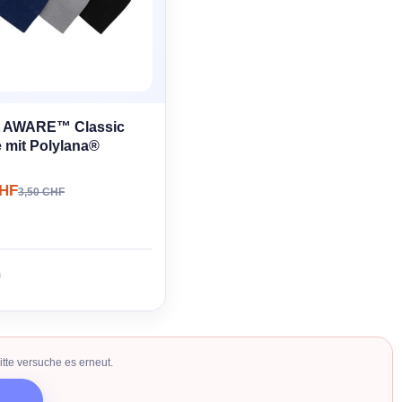
t AWARE™ Classic
 mit Polylana®
CHF
3,50 CHF
tte versuche es erneut.