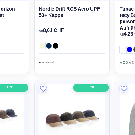
Horizon
Nordic Drift RCS Aero UPF
Tupac
at
50+ Kappe
recy.B
person
Aufnä
8,61 CHF
AB
4,23
AB
ECO
ECO