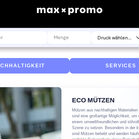
CHHALTIGKEIT
SERVICES
ECO MÜTZEN
Mützen aus nachhaltigen Materialie
sind eine großartige Möglichkeit, um
einem umweltfreundlichen und stilvol
Szene zu setzen. Besonders in der k
sind Mützen beliebt und werden häufi