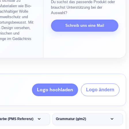
t sichtbar zu
Du suchst das passende Produkt oder
terialien wie Bio-
brauchst Unterstützung bei der
achhaltiger Wolle
Auswahl?
Umweltschutz und
wortungsbewusst. Mit
Schreib uns eine Mail
n Design versehen,
hischen und
ange im Gedächtnis
Logo hochladen
Logo ändern
arbe (PMS Referenz)
Grammatur (g/m2)