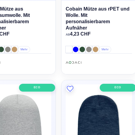
 Mütze aus
Cobain Mütze aus rPET und
aumwolle. Mit
Wolle. Mit
alisierbarem
personalisierbarem
her
Aufnäher
 CHF
4,23 CHF
AB
Mehr
Mehr
ECO
ECO