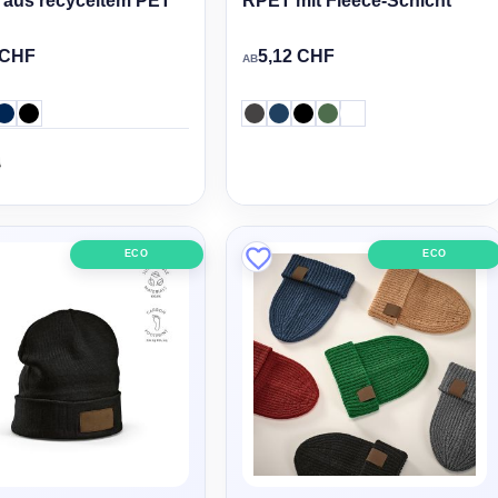
 aus recyceltem PET
RPET mit Fleece-Schicht
 CHF
5,12 CHF
AB
ECO
ECO