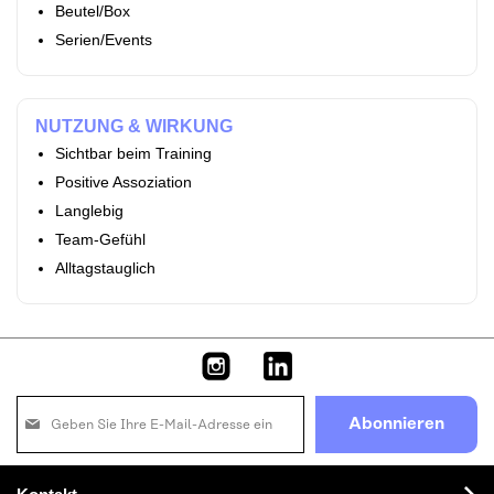
Beutel/Box
Serien/Events
NUTZUNG & WIRKUNG
Sichtbar beim Training
Positive Assoziation
Langlebig
Team‑Gefühl
Alltagstauglich
Melden
Abonnieren
Sie
sich
für