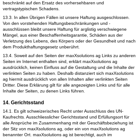
12. Datenschutz
12.1. Wir erheben, speichern und verarbeiten Ihre Daten für d
Bestellabwicklung Ihres Kaufs und eventuelle spätere
Gewährleistungsabwicklung. Personenbezogene Daten werde
erhoben, wenn Sie uns diese im Rahmen Ihrer Warenbestellu
oder bei Eröffnung eines Kundenkontos freiwillig mitteilen.
12.2. Alle personenbezogenen Daten werden grundsätzlich
vertraulich behandelt und Ihre schutzwürdigen Belange
entsprechend den gesetzlichen Vorgaben berücksichtigt. Die f
Geschäftsabwicklung notwendigen Daten werden gespeichert
im Rahmen der Bestellabwicklung ggf. an mit uns verbundene
Unternehmen oder unsere Dienstleistungspartner weitergege
wenn dies zum Zwecke der Vertragsabwicklung unbedingt
erforderlich ist. Weitere Details können Sie jederzeit unserer
Datenschutzerklärung entnehmen.
13. Haftung
13.1. Soweit sich aus diesen AGB einschließlich der nachfolg
Bestimmungen nichts anderes ergibt, haften wir Ihnen gegen