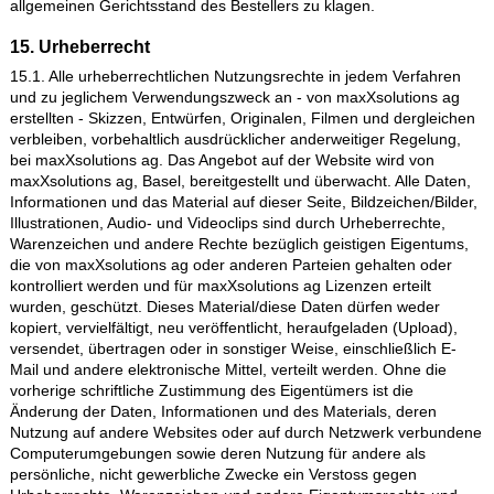
bei Vorsatz und grober Fahrlässigkeit nach Maßgabe der
gesetzlichen Bestimmungen auf Schadensersatz oder Ersatz
vergeblicher Aufwendungen.
13.2. In sonstigen Fällen haften wir bei Verletzung einer
Vertragspflicht, deren Erfüllung die ordnungsgemäße Durchfü
des Vertrages überhaupt erst ermöglicht und auf deren Einhal
Sie als Kunde regelmäßig vertrauen dürfen (Kardinalpflicht),
beschränkt auf den Ersatz des vorhersehbaren und
vertragstypischen Schadens.
13.3. In allen Übrigen Fällen ist unsere Haftung ausgeschloss
Von den vorstehenden Haftungsbeschränkungen und -
ausschlüssen bleibt unsere Haftung für arglistig verschwiegen
Mängel, aus einer Beschaffenheitsgarantie, Schäden aus der
Verletzung des Lebens, des Körpers oder der Gesundheit und
dem Produkthaftungsgesetz unberührt.
13.4. Soweit auf den Seiten der maxXsolutions ag Links zu a
Seiten im Internet enthalten sind, erklärt maxXsolutions ag
ausdrücklich, keinen Einfluss auf die Gestaltung und die Inhalt
verlinkten Seiten zu haben. Deshalb distanziert sich maxXsolu
ag hiermit ausdrücklich von allen Inhalten aller verlinkten Seit