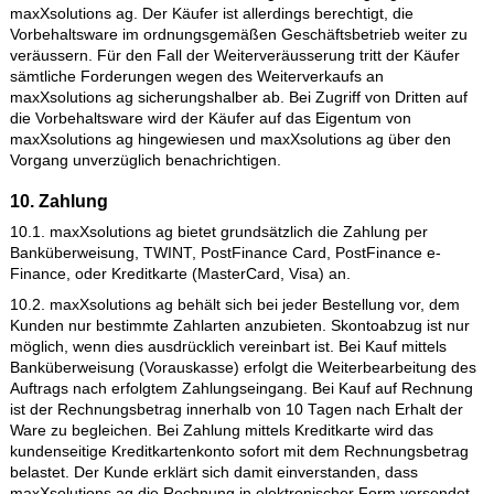
7.1. Die Gefahr geht auf den Käufer über, sobald die Sendung
die den Transport ausführende - Person oder Firma übergeb
worden ist. Wird der Versand auf Wunsch des Kunden verzöge
geht die Gefahr mit der Meldung der Versandbereitschaft auf 
Kunden über.
8. Gewährleistung
8.1. Alle Rügen und Beanstandungen der ausgelieferten Ware
haben unverzüglich und schriftlich durch den Abnehmer zu
erfolgen. Abnehmer in diesem Sinne ist der Endkunde von
maxXsolutions ag und nicht bereits der Frachtführer, Spediteu
sonstiger Erfüllungsgehilfe. Rügen und Beanstandungen müs
spätestens 5 Arbeitstage nach Auslieferung der Ware erfolgen
Transportschäden sind darüber hinaus unverzüglich dem Sped
bzw. Transporteur anzuzeigen. Versteckte Mängel müssen Sie
unverzüglich, spätestens innerhalb von drei Arbeitstagen nach
deren Entdeckung rügen.
9. Eigentumsvorbehalt
9.1. Die Ware bleibt bis zur vollständigen Bezahlung Eigentum