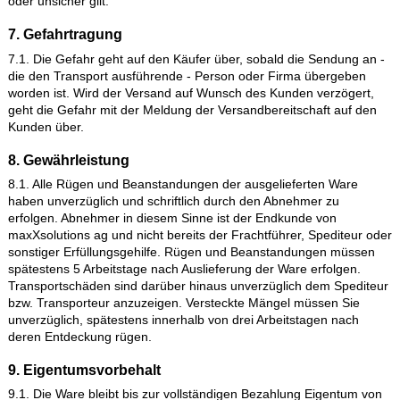
vor. Die Angaben von maxXsolutions ag zum Liefer- und
Leistungsgegenstand sind Beschreibungen bzw. Kennzeichn
und keine zugesicherten Eigenschaften.
6.2. Der definierte Qualitäts-Level für sämtliche Lieferungen wi
AQL 4 / 2.5 / 0 (Minor / Major / Critical) definiert. Entsprechen
Losgrössen für die Berechnung werden gemäss ISO Norm 28
vorgenommen. Dies bedeutet, dass in einer Lieferung maxim
der Ware einen «Minor» Qualitätsmangel enthalten dürfen un
einen «Critical» Mangel. Die Einteilung der Mängel in Minor, M
und Critical erfolgt gemäss nachstehender Definition:
• Ein geringfügiger (MINOR) Mangel ist eine Abweichung von 
Normen, welche jedoch die Gebrauchstauglichkeit eines Objek
nicht beeinträchtigt.
• Ein schwerwiegender (MAJOR) Mangel ist ein Fehler, der
wahrscheinlich der Einsatz des Produkts zum vorgegebenen 
verhindert.
• Ein kritischer (CRITICAL) Mangel ist ein Mangel, der als gefä
oder unsicher gilt.
7. Gefahrtragung