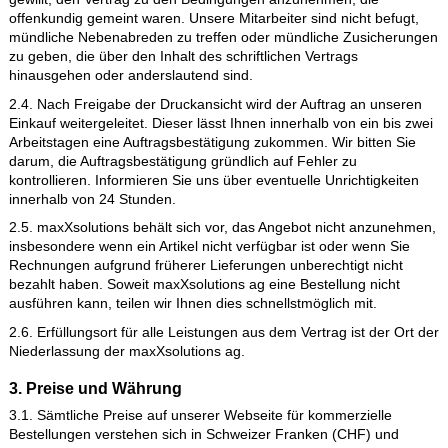
durch die Auslieferung der bestellten Artikel annehmen. Sobal
Ware an Sie versandt wird, erhalten Sie eine Mitteilung per E-M
2.3. Das gesetzlich bestehende Kündigungsrecht des Besteller
Käufers wird beschränkt auf wichtige Gründe. Bei offenkundig
Schreib-, Druck- und Rechenfehlern ist maxXsolutions ag oder
Kunde zum Rücktritt berechtigt, es sei denn, der Vertragspartn
gewillt, den Vertrag zu den Bedingungen anzunehmen, die
offenkundig gemeint waren. Unsere Mitarbeiter sind nicht befu
mündliche Nebenabreden zu treffen oder mündliche Zusiche
zu geben, die über den Inhalt des schriftlichen Vertrags
hinausgehen oder anderslautend sind.
2.4. Nach Freigabe der Druckansicht wird der Auftrag an unse
Einkauf weitergeleitet. Dieser lässt Ihnen innerhalb von ein bis
Arbeitstagen eine Auftragsbestätigung zukommen. Wir bitten S
darum, die Auftragsbestätigung gründlich auf Fehler zu
kontrollieren. Informieren Sie uns über eventuelle Unrichtigkei
innerhalb von 24 Stunden.
2.5. maxXsolutions behält sich vor, das Angebot nicht anzune
insbesondere wenn ein Artikel nicht verfügbar ist oder wenn S
Rechnungen aufgrund früherer Lieferungen unberechtigt nicht