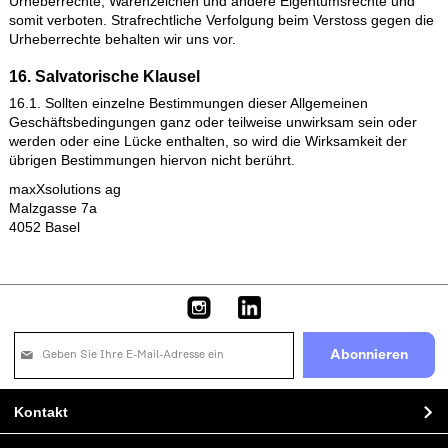
Dritter. Diese Erklärung gilt für alle angezeigten Links und für a
Inhalte der Seiten, zu denen Links führen.
14. Gerichtsstand
14.1. Es gilt schweizerisches Recht unter Ausschluss des UN-
Kaufrechts. Ausschliesslicher Gerichtsstand und Erfüllungsort 
alle Ansprüche im Zusammenhang mit der Geschäftsbeziehung
der Sitz von maxXsolutions ag, oder ein von maxXsolutions ag
benannter Ort. maxXsolutions ag ist berechtigt, auch im
allgemeinen Gerichtsstand des Bestellers zu klagen.
15. Urheberrecht
15.1. Alle urheberrechtlichen Nutzungsrechte in jedem Verfah
und zu jeglichem Verwendungszweck an - von maxXsolutions 
erstellten - Skizzen, Entwürfen, Originalen, Filmen und dergle
verbleiben, vorbehaltlich ausdrücklicher anderweitiger Regelu
bei maxXsolutions ag. Das Angebot auf der Website wird von
maxXsolutions ag, Basel, bereitgestellt und überwacht. Alle Da
Informationen und das Material auf dieser Seite, Bildzeichen/Bi
Illustrationen, Audio- und Videoclips sind durch Urheberrechte
Warenzeichen und andere Rechte bezüglich geistigen Eigent