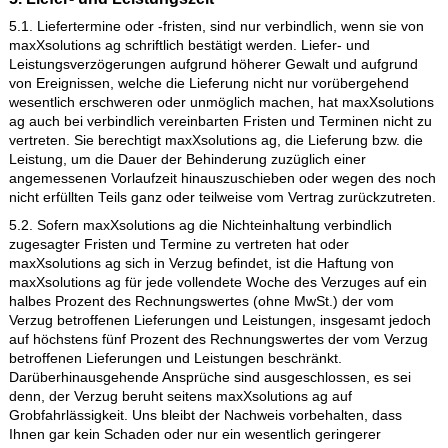
Mehr- oder Minderlieferungen berechtigen grundsätzlich nicht
Annahmeverweigerung oder zum Rücktritt vom Vertrag.
4.4. Für Lieferungen, welche auf Grund einer falschen
Adresseingabe des Bestellers nicht ordnungsgemäss zugestell
werden können, übernimmt maxXsolutions ag keine Haftung.
Sämtliche anfallenden Kosten für eine erneute Zustellung, ode
andersweitig notwendige Vorgänge zur vertragserfüllung seite
maxXsolutions ag, sind zu 100% vom Besteller zu tragen. In 
Fall erhält der Besteller das Recht vom Vertrag zurückzutreten
er dies Recht aus so ist maxXsolutions ag berechtigt sämmtlic
zu diesem Zeitpunk angefallenen Kosten dem Besteller in
Rechnung zu stellen.
5. Liefer- und Leistungszeit
5.1. Liefertermine oder -fristen, sind nur verbindlich, wenn sie
maxXsolutions ag schriftlich bestätigt werden. Liefer- und
Leistungsverzögerungen aufgrund höherer Gewalt und aufgr
von Ereignissen, welche die Lieferung nicht nur vorübergehen
wesentlich erschweren oder unmöglich machen, hat maxXsolu
ag auch bei verbindlich vereinbarten Fristen und Terminen nic