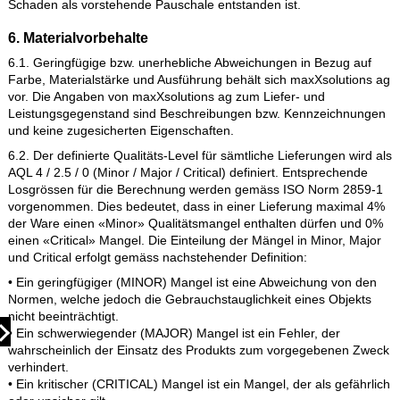
vertreten. Sie berechtigt maxXsolutions ag, die Lieferung bzw.
Leistung, um die Dauer der Behinderung zuzüglich einer
angemessenen Vorlaufzeit hinauszuschieben oder wegen des
nicht erfüllten Teils ganz oder teilweise vom Vertrag zurückzut
5.2. Sofern maxXsolutions ag die Nichteinhaltung verbindlich
zugesagter Fristen und Termine zu vertreten hat oder
maxXsolutions ag sich in Verzug befindet, ist die Haftung von
maxXsolutions ag für jede vollendete Woche des Verzuges auf
halbes Prozent des Rechnungswertes (ohne MwSt.) der vom
Verzug betroffenen Lieferungen und Leistungen, insgesamt j
auf höchstens fünf Prozent des Rechnungswertes der vom Ve
betroffenen Lieferungen und Leistungen beschränkt.
Darüberhinausgehende Ansprüche sind ausgeschlossen, es s
denn, der Verzug beruht seitens maxXsolutions ag auf
Grobfahrlässigkeit. Uns bleibt der Nachweis vorbehalten, dass
Ihnen gar kein Schaden oder nur ein wesentlich geringerer
Schaden als vorstehende Pauschale entstanden ist.
6. Materialvorbehalte
6.1. Geringfügige bzw. unerhebliche Abweichungen in Bezug a
Farbe, Materialstärke und Ausführung behält sich maxXsoluti