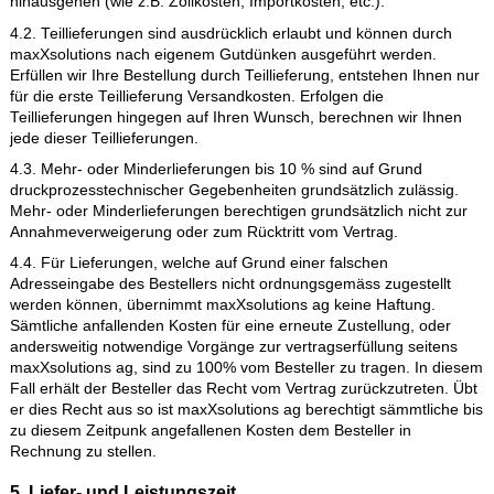
Abweichung zwischen bezahltem Preis (ausgewählte Drucktec
und hochgeladenem Logo geben, so ist maxXsolutions berecht
den Mehrpreis dem Kunden in Rechnung zu stellen. Alternativ
der Kunde die Möglichkeit ein passendes Logo für den Druck 
Verfügung zu stellen. In diesem Fall fallen keine Mehrkosten a
4. Liefer- und Leistungsumfang
4.1. Die Ware wird ab unserem Lager in der Schweiz versende
Lieferungen erfolgen DDP, verzollt und versteuert, an jeweils 
Adresse in der Schweiz oder Lichtenstein. Es entstehen keine
Zusatzkosten, welche über den ausgewiesenen Totalbetrag
hinausgehen (wie z.B. Zollkosten, Importkosten, etc.).
4.2. Teillieferungen sind ausdrücklich erlaubt und können dur
maxXsolutions nach eigenem Gutdünken ausgeführt werden.
Erfüllen wir Ihre Bestellung durch Teillieferung, entstehen Ihn
für die erste Teillieferung Versandkosten. Erfolgen die
Teillieferungen hingegen auf Ihren Wunsch, berechnen wir Ih
jede dieser Teillieferungen.
4.3. Mehr- oder Minderlieferungen bis 10 % sind auf Grund
druckprozesstechnischer Gegebenheiten grundsätzlich zulässi