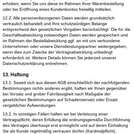
kundenseitige Kreditkartenkonto sofort mit dem Rechnungsbe
belastet. Der Kunde erklärt sich damit einverstanden, dass
maxXsolutions ag die Rechnung in elektronischer Form verse
11. Retouren
11.1. Für sämtliche Ware, insbesondere Ware, welche im Ra
der Auftragserteilung mit einem Kundenspezifischen Logo
veredelt/bedruckt wurde, schliessen wir jede Rückgabe bzw.
Rücksendung generell aus, es sei denn es handelt sich um ei
Rücksendung auf Grund eines durch maxXsolutions ag
akzeptierten Mangel an der Sache gemäss der Gewährleistun
Rahmen dieser Geschäftsbedingungen. Allfällige gesetzliche
Ansprüche auf einseitige Retournierung von gekaufter Ware 
mit der Platzierung eines Auftrags bei maxXsolutions ag explizi
wegbedungen.
11.2. Für das Retournieren von Ware an maxXsolutions ag be
es in jedem Fall der vorherigen Eröffnung eines Retouren-Vo
über das auf der Webseite abrufbare Retouren-Formular. Nac
Eingang der Ware und erfolgter Prüfung des Anspruchs wird i
Bedarfsfall eine Rückerstattung ausgelöst.