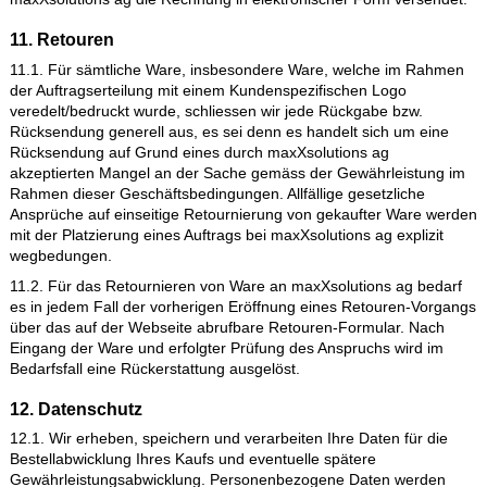
maxXsolutions ag. Der Käufer ist allerdings berechtigt, die
Vorbehaltsware im ordnungsgemäßen Geschäftsbetrieb weite
veräussern. Für den Fall der Weiterveräusserung tritt der Käu
sämtliche Forderungen wegen des Weiterverkaufs an
maxXsolutions ag sicherungshalber ab. Bei Zugriff von Dritten
die Vorbehaltsware wird der Käufer auf das Eigentum von
maxXsolutions ag hingewiesen und maxXsolutions ag über de
Vorgang unverzüglich benachrichtigen.
10. Zahlung
10.1. maxXsolutions ag bietet grundsätzlich die Zahlung per
Banküberweisung, TWINT, PostFinance Card, PostFinance e-
Finance, oder Kreditkarte (MasterCard, Visa) an.
10.2. maxXsolutions ag behält sich bei jeder Bestellung vor, 
Kunden nur bestimmte Zahlarten anzubieten. Skontoabzug ist
möglich, wenn dies ausdrücklich vereinbart ist. Bei Kauf mittel
Banküberweisung (Vorauskasse) erfolgt die Weiterbearbeitun
Auftrags nach erfolgtem Zahlungseingang. Bei Kauf auf Rech
ist der Rechnungsbetrag innerhalb von 10 Tagen nach Erhalt 
Ware zu begleichen. Bei Zahlung mittels Kreditkarte wird das