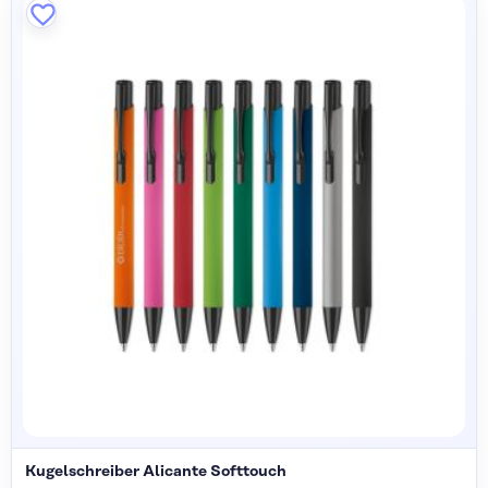
Kugelschreiber Alicante Softtouch