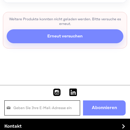
Weitere Produkte konnten nicht geladen werden. Bitte versuche es
erneut.
Erneut versuchen
Melden
Abonnieren
Sie
sich
für
Kontakt
unseren