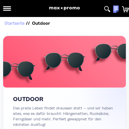
Mein
Startseite
Outdoor
OUTDOOR
Das pralle Leben findet draussen statt – und wir haben
alles, was es dafür braucht: Hängematten, Rucksäcke,
Ferngläser und mehr. Perfekt gewappnet für den
nächsten Ausflug!