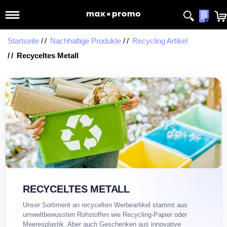
Meine
Startseite
Nachhaltige Produkte
Recycling Artikel
Recyceltes Metall
RECYCELTES METALL
Unser Sortiment an recycelten Werbeartikel stammt aus
umweltbewussten Rohstoffen wie Recycling-Papier oder
Meeresplastik. Aber auch Geschenken aus innovative