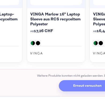
Laptop-
VINGA Marlow 16" Laptop
VINGA
ecyceltem
Sleeve aus RCS recyceltem
Sleev
Polyester
Polyes
17,26 CHF
16,
AB
AB
Weitere Produkte konnten nicht geladen werden. B
Erneut versuchen