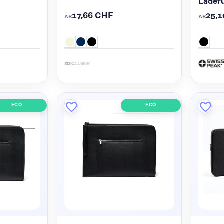
Ladef
17,66 CHF
25,
AB
AB
ECO
ECO