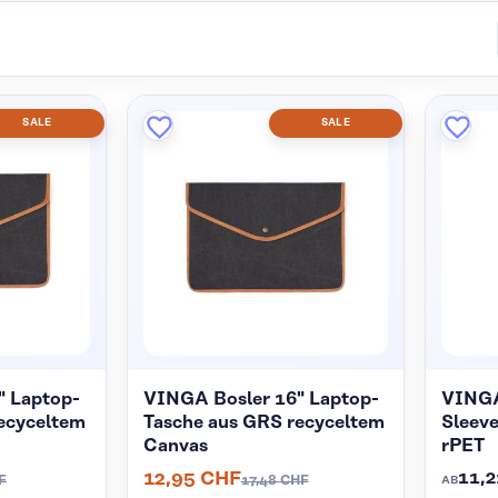
SALE
SALE
" Laptop-
VINGA Bosler 16" Laptop-
VINGA
ecyceltem
Tasche aus GRS recyceltem
Sleev
Canvas
rPET
11,
12,95 CHF
F
17,48 CHF
AB