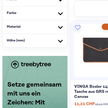
Farbe
Material
Höhe (mm)
Setze gemeinsam
VINGA Bosler 14
Tasche aus GRS r
mit uns ein
Canvas
Zeichen: Mit
11,21 CHF
15,13 CH