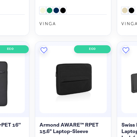
ECO
ECO
PET 16''
Armond AWARE™ RPET
Swiss 
15.6" Laptop-Sleeve
Lapto