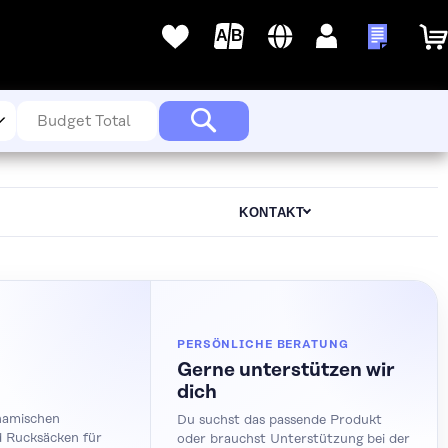
Sprache
Deutsch
Anmelden
Meine A
Meine
Wunschlisten
Suche
KONTAKT
PERSÖNLICHE BERATUNG
Gerne unterstützen wir
dich
namischen
Du suchst das passende Produkt
 Rucksäcken für
oder brauchst Unterstützung bei der