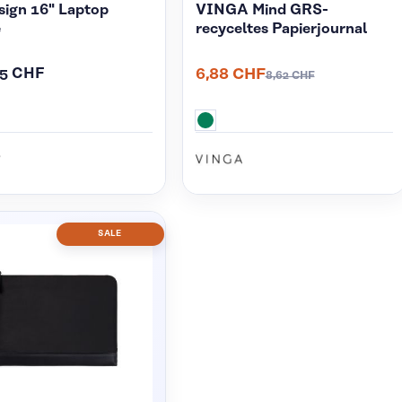
sign 16" Laptop
VINGA Mind GRS-
e
recyceltes Papierjournal
55 CHF
6,88 CHF
8,62 CHF
SALE