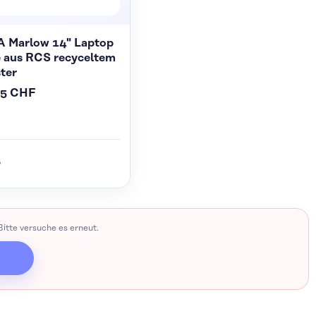
 Marlow 14" Laptop
e aus RCS recyceltem
ter
45 CHF
itte versuche es erneut.