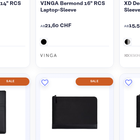
14" RCS
VINGA Bermond 16" RCS
XD De
Laptop-Sleeve
Sleev
21,60 CHF
15,
AB
AB
SALE
SALE