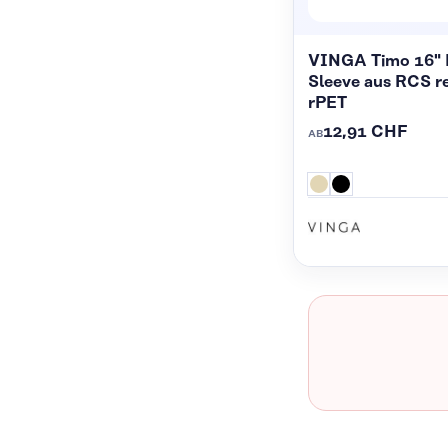
VINGA Timo 16" 
Sleeve aus RCS r
rPET
12,91 CHF
AB