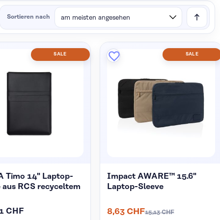
Sortieren nach
SALE
SALE
 Timo 14" Laptop-
Impact AWARE™ 15.6"
e aus RCS recyceltem
Laptop-Sleeve
21 CHF
8,63 CHF
15,13 CHF