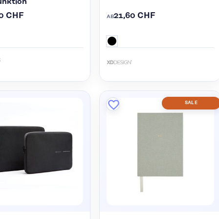
unktion
10 CHF
21,60 CHF
AB
SALE