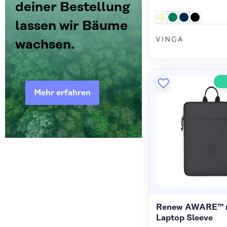
deiner Bestellung
lassen wir Bäume
wachsen.
Mehr erfahren
Renew AWARE™ r
Laptop Sleeve