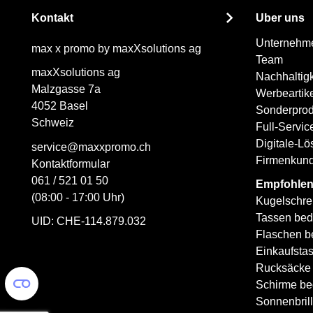
Kontakt
Über uns
Unternehm
max x promo by maxXsolutions ag
Team
maxXsolutions ag
Nachhaltigk
Malzgasse 7a
Werbeartik
4052 Basel
Sonderprod
Schweiz
Full-Servi
Digitale-L
service@maxxpromo.ch
Firmenkun
Kontaktformular
061 / 521 01 50
Empfohlen
(08:00 - 17:00 Uhr)
Kugelschre
Tassen bed
UID: CHE-114.879.032
Flaschen b
Einkaufsta
Rucksäcke
Schirme be
Sonnenbril