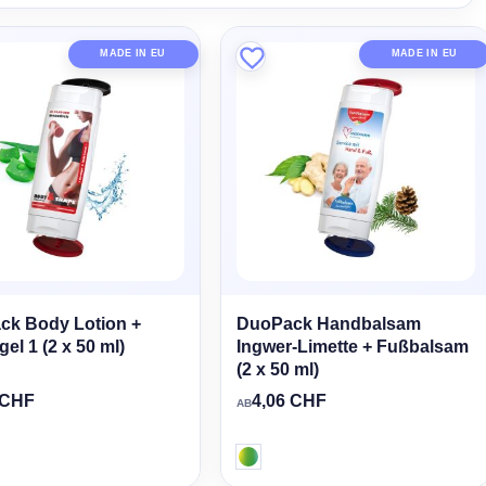
MADE IN EU
MADE IN EU
ck Body Lotion +
DuoPack Handbalsam
el 1 (2 x 50 ml)
Ingwer-Limette + Fußbalsam
(2 x 50 ml)
 CHF
4,06 CHF
AB