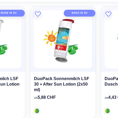
MADE IN EU
MADE IN EU
ilch LSF
DuoPack Sonnenmilch LSF
DuoPa
 Sun Lotion
30 + After Sun Lotion (2x50
Duschg
ml)
5,88 CHF
4,43
AB
AB