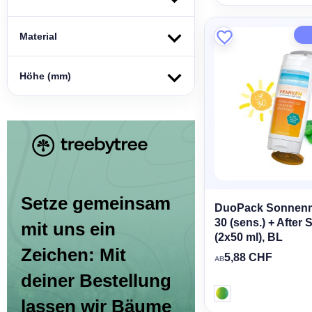
Material
Höhe (mm)
Setze gemeinsam
DuoPack Sonnenm
30 (sens.) + After
mit uns ein
(2x50 ml), BL
Zeichen: Mit
5,88 CHF
AB
deiner Bestellung
lassen wir Bäume