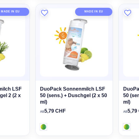
MADE IN EU
MADE IN EU
ilch LSF
DuoPack Sonnenmilch LSF
DuoPa
gel 2 (2 x
50 (sens.) + Duschgel (2 x 50
50 (se
ml)
ml)
5,79 CHF
5,79
AB
AB