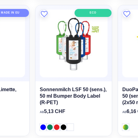
MADE IN EU
ECO
imette,
Sonnenmilch LSF 50 (sens.),
DuoPa
50 ml Bumper Body Label
50 (se
(R-PET)
(2x50 
5,13 CHF
6,16
AB
AB