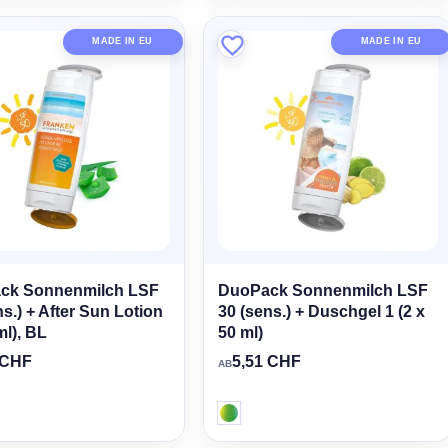
MADE IN EU
MADE IN EU
ck Sonnenmilch LSF
DuoPack Sonnenmilch LSF
ns.) + After Sun Lotion
30 (sens.) + Duschgel 1 (2 x
ml), BL
50 ml)
 CHF
5,51 CHF
AB