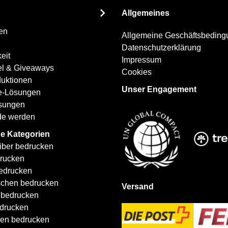
unseren
Allgemeines
Newsletter
an:
en
Allgemeine Geschäftsbedin
Datenschutzerklärung
eit
Impressum
el & Giveaways
Cookies
uktionen
Unser Engagement
ce-Lösungen
ösungen
de werden
e Kategorien
iber bedrucken
rucken
edrucken
schen bedrucken
Versand
 bedrucken
drucken
len bedrucken