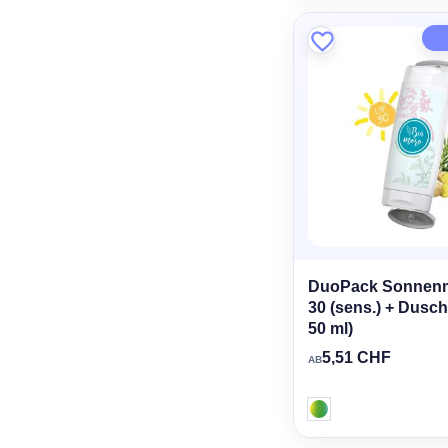
DuoPack Sonnenm
30 (sens.) + Dusch
50 ml)
5,51 CHF
AB