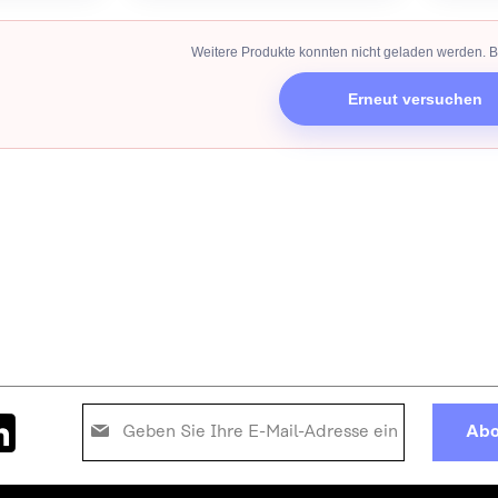
Weitere Produkte konnten nicht geladen werden. Bi
Erneut versuchen
Melden
Abo
Sie
sich
für