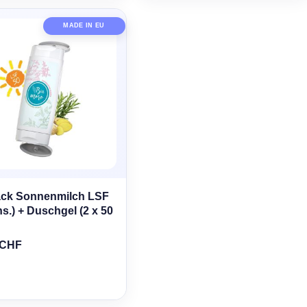
MADE IN EU
ck Sonnenmilch LSF
ns.) + Duschgel (2 x 50
 CHF