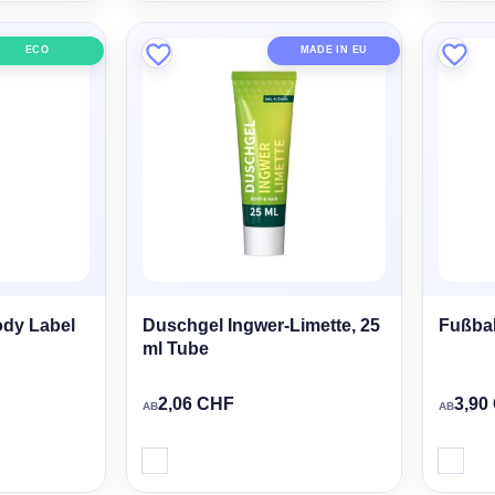
ECO
MADE IN EU
ody Label
Duschgel Ingwer-Limette, 25
Fußbal
ml Tube
2,06 CHF
3,90
AB
AB