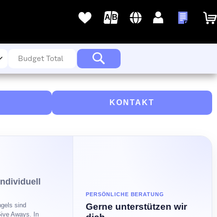
Sprache
Deutsch
Anmelden
Meine A
Meine
Wunschlisten
Suche
KONTAKT
ndividuell
PERSÖNLICHE BERATUNG
Gerne unterstützen wir
gels sind
Give Aways. In