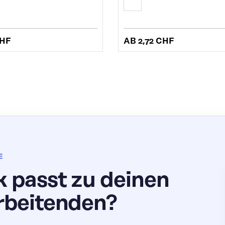
CHF
AB
2,72 CHF
E
 passt zu deinen
rbeitenden?