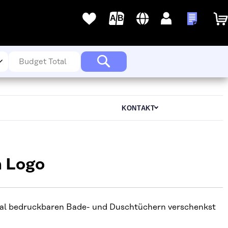
Sprache
Deutsch
Anmelden
Meine A
Meine
Wunschlisten
Suche
KONTAKT
m Logo
gital bedruckbaren Bade- und Duschtüchern verschenkst