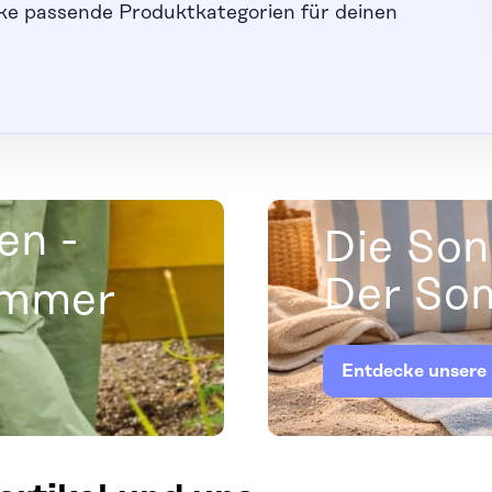
ke passende Produktkategorien für deinen
en -
Die Son
Der Som
ommer
Entdecke unsere