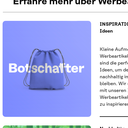
Erfahre mehr über Werbea
INSPIRATIO
Ideen
Kleine Aufm
Werbeartikel
sind die per
Ideen, um d
nachhaltig i
bleiben. Wir 
mit unseren 
Werbeartike
zu inspiriere