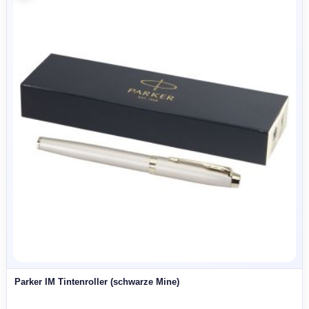
Didimis Kugelschreiber und Tintenroller aus recyceltem
Edelstahl (schwarze Mine)
8,96 CHF
AB