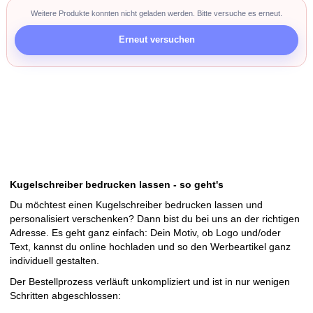
Waterman Expert Füllfederhalter (blaue Mine)
119,63 CHF
176,25 CHF