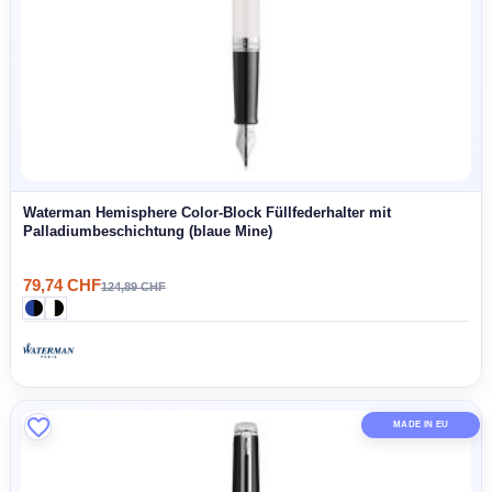
Parker IM achromatischer Tintenroller (schwarze Mine)