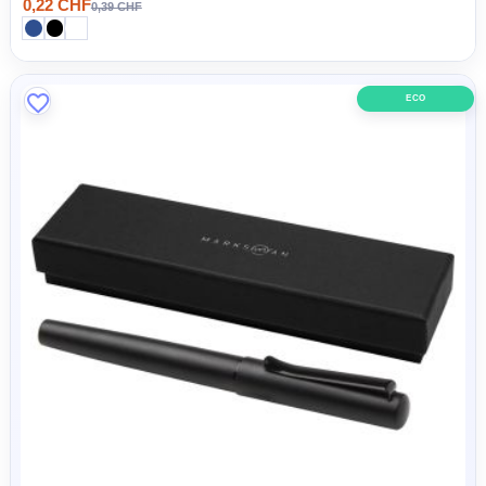
Mauna recycelter PET Gel-Rollerbal (schwarze Mine)