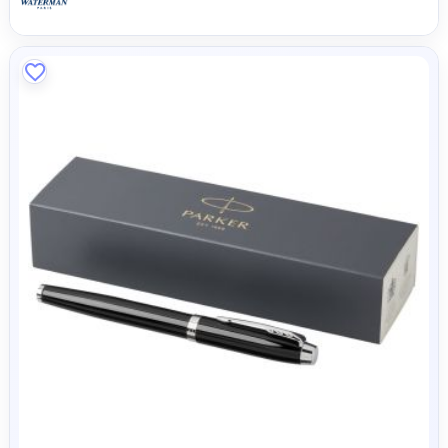
Waterman Graduate Tintenroller (schwarze Mine)
19,59 CHF
AB