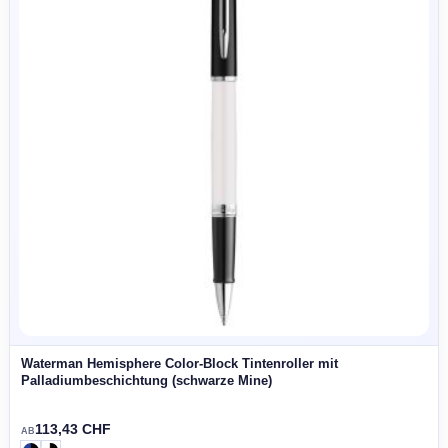
42,15 CHF
AB
SALE