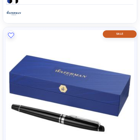
Waterman Hemisphere Color-Block Füllfederhalter mit
Palladiumbeschichtung (blaue Mine)
79,74 CHF
124,89 CHF
MADE IN 