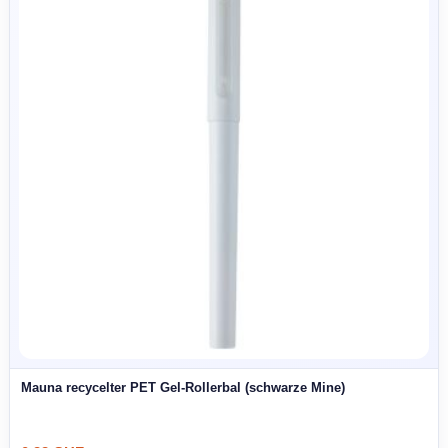
Doré Kugelschreiber (schwarze Mine)
14,88 CHF
AB
SALE