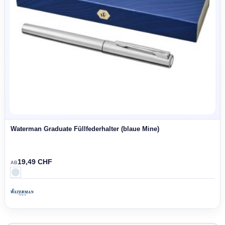
Waterman Hemisphere Color-Block Tintenroller mit
Palladiumbeschichtung (schwarze Mine)
113,43 CHF
AB
SALE