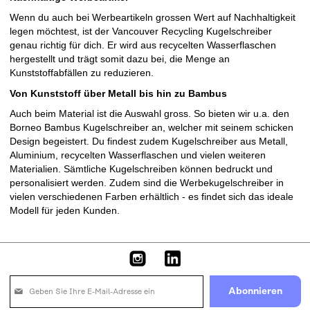
Kugelschreiber bedrucken lassen - so geht's
Du möchtest einen Kugelschreiber bedrucken lassen und
personalisiert verschenken? Dann bist du bei uns an der richt
Adresse. Es geht ganz einfach: Dein Motiv, ob Logo und/oder
Text, kannst du online hochladen und so den Werbeartikel ga
individuell gestalten.
Der Bestellprozess verläuft unkompliziert und ist in nur wenig
Schritten abgeschlossen:
Du wählst einen Kugelschreiber aus, der sich für deinen Anla
oder deine Zielgruppe eignet. Du kannst zwischen vielen
verschiedenen Modellen auswählen. Vom nachhaltigen Recyc
Werbekugelschreiber bis hin zum exklusiven Luxus-
Kugelschreiber.
Definiere den Werbekugelschreiber genauer: Welche Farbe so
haben, wo soll die Werbeanbringung (Logo und/oder Text)