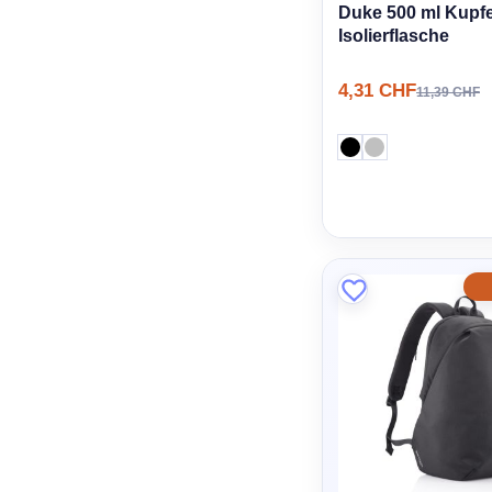
Duke 500 ml Kupf
Isolierflasche
4,31 CHF
11,39 CHF