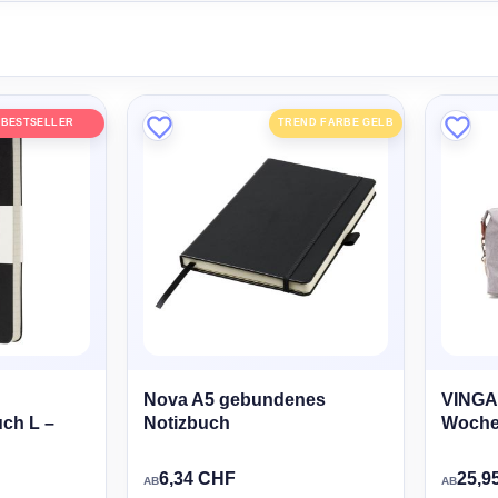
BESTSELLER
TREND FARBE GELB
Nova A5 gebundenes
VINGA 
ch L –
Notizbuch
Woche
6,34 CHF
25,9
AB
AB