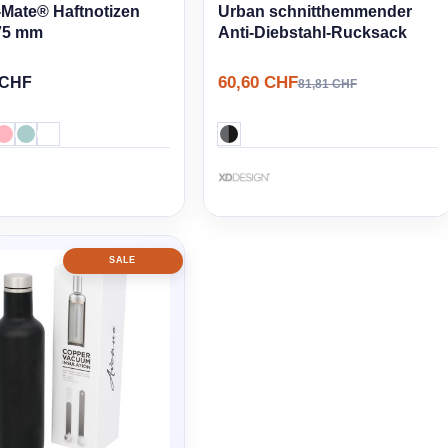
-Mate® Haftnotizen
Urban schnitthemmender
 75 mm
Anti-Diebstahl-Rucksack
60,60 CHF
 CHF
81,81 CHF
SALE