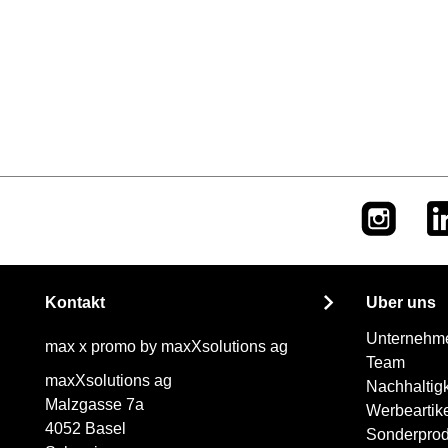
Kontakt
Über uns
Unternehm
max x promo by maxXsolutions ag
Team
maxXsolutions ag
Nachhaltigk
Malzgasse 7a
Werbeartik
4052 Basel
Sonderprod