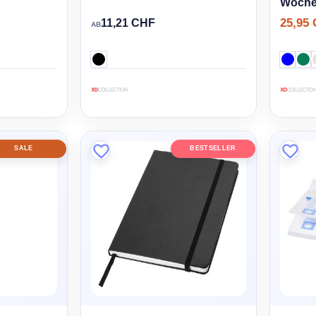
Woche
25,95
11,21 CHF
AB
SALE
BESTSELLER