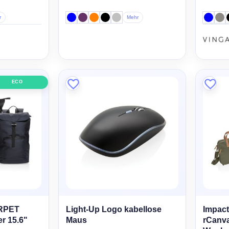
r
Mehr
ECO
RPET
Light-Up Logo kabellose
Impac
r 15.6"
Maus
rCanv