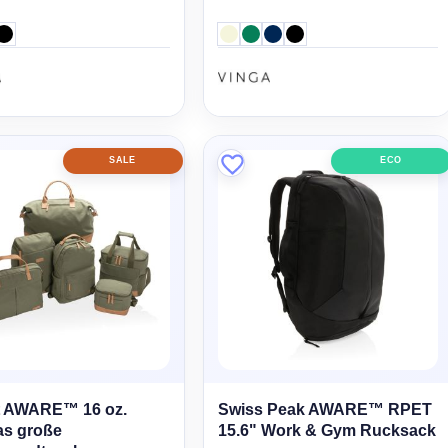
SALE
ECO
t AWARE™ 16 oz.
Swiss Peak AWARE™ RPET
as große
15.6" Work & Gym Rucksack