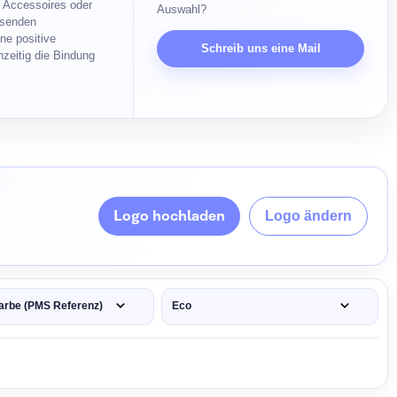
n Accessoires oder
Auswahl?
ssenden
ne positive
Schreib uns eine Mail
hzeitig die Bindung
Logo hochladen
Logo ändern
arbe (PMS Referenz)
Eco