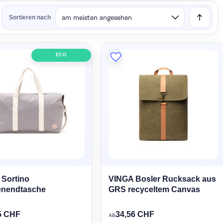
Sortieren nach
ECO
Sortino
VINGA Bosler Rucksack aus
nendtasche
GRS recyceltem Canvas
5 CHF
34,56 CHF
AB