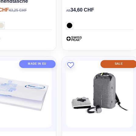
nendtasche
 CHF
34,60 CHF
43,25 CHF
AB
MADE IN EU
SALE