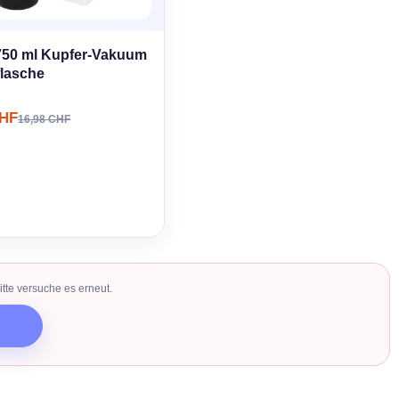
750 ml Kupfer-Vakuum
flasche
CHF
16,98 CHF
tte versuche es erneut.