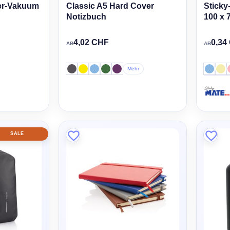
er-Vakuum
Classic A5 Hard Cover
Sticky
Notizbuch
100 x
4,02 CHF
0,34
AB
AB
Mehr
SALE