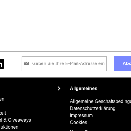
Melden
Abo
Sie
sich
für
unseren
Allgemeines
Newsletter
an:
en
Allgemeine Geschäftsbedin
Datenschutzerklärung
eit
Impressum
el & Giveaways
Cookies
uktionen