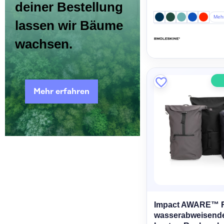
deiner Bestellung
Meh
lassen wir Bäume
wachsen.
Mehr erfahren
Impact AWARE™ 
wasserabweisende