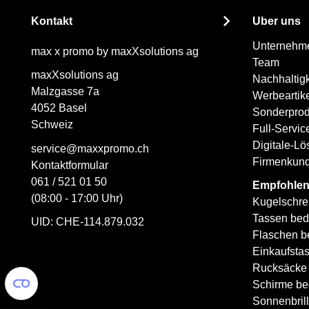
Kontakt
Über uns
Unternehm
max x promo by maxXsolutions ag
Team
maxXsolutions ag
Nachhaltigk
Malzgasse 7a
Werbeartik
4052 Basel
Sonderprod
Schweiz
Full-Servi
Digitale-L
service@maxxpromo.ch
Firmenkun
Kontaktformular
061 / 521 01 50
Empfohlen
(08:00 - 17:00 Uhr)
Kugelschre
Tassen bed
UID: CHE-114.879.032
Flaschen b
Einkaufsta
Rucksäcke
Schirme be
Sonnenbril