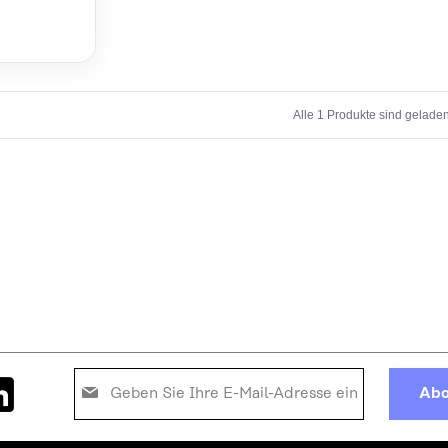
Alle 1 Produkte sind geladen
Melden
Abo
Sie
sich
für