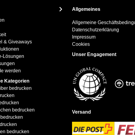
unseren
Allgemeines
Newsletter
an:
en
Allgemeine Geschäftsbedin
Datenschutzerklärung
eit
Impressum
el & Giveaways
Cookies
uktionen
Unser Engagement
ce-Lösungen
ösungen
de werden
e Kategorien
iber bedrucken
rucken
edrucken
schen bedrucken
Versand
 bedrucken
drucken
len bedrucken