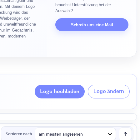
 Nachhaltigkeit und
brauchst Unterstützung bei der
n. Mit deinem Logo
Auswahl?
packung wird das
Werbeträger, der
d umweltfreundliche
Schreib uns eine Mail
 nur im Gedächtnis,
iven, modernen
Logo hochladen
Logo ändern
Sortieren nach