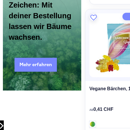
Zeichen: Mit
deiner Bestellung
lassen wir Bäume
wachsen.
Mehr erfahren
Vegane Bärchen, 
0,41 CHF
AB