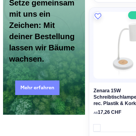
Setze gemeinsam
mit uns ein
Zeichen: Mit
deiner Bestellung
lassen wir Bäume
wachsen.
Mehr erfahren
Zenara 15W
Schreibtischlamp
rec. Plastik & Kork
17,26 CHF
AB