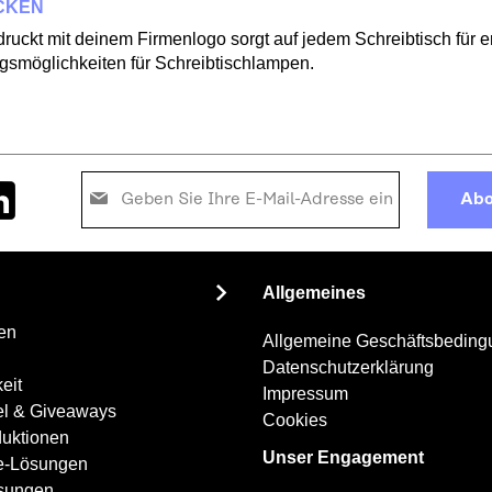
UCKEN
bedruckt mit deinem Firmenlogo sorgt auf jedem Schreibtisch fü
gsmöglichkeiten für Schreibtischlampen.
Melden
Abo
Sie
sich
für
unseren
Allgemeines
Newsletter
an:
en
Allgemeine Geschäftsbedin
Datenschutzerklärung
eit
Impressum
el & Giveaways
Cookies
uktionen
Unser Engagement
ce-Lösungen
ösungen