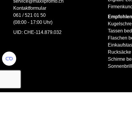
service@maxxpromo.ch
Firmenkun
Kontaktformular
061 / 521 01 50
Empfohlen
(08:00 - 17:00 Uhr)
Kugelschre
Tassen bed
UID: CHE-114.879.032
Flaschen b
Einkaufsta
Rucksäcke
Schirme be
Sonnenbril