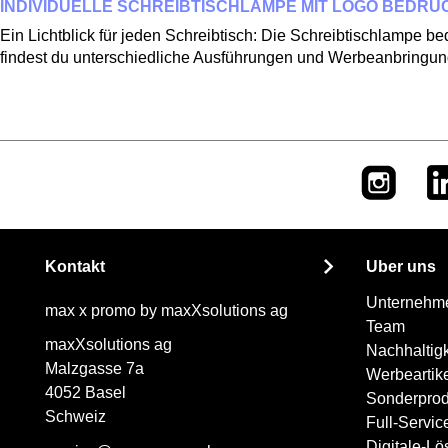
INDIVIDUELLE SCHREIBTISCHLAMPE MIT LOGO BEDR
Ein Lichtblick für jeden Schreibtisch: Die Schreibtischlampe 
findest du unterschiedliche Ausführungen und Werbeanbringun
Kontakt
Über uns
Unternehm
max x promo by maxXsolutions ag
Team
maxXsolutions ag
Nachhaltigk
Malzgasse 7a
Werbeartik
4052 Basel
Sonderprod
Schweiz
Full-Servi
Digitale-L