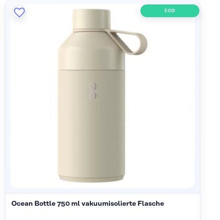
ECO
Ocean Bottle 750 ml vakuumisolierte Flasche