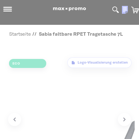
Mein
Startseite
Sabia faltbare RPET Tragetasche 7L
Zum Ende der Bildgalerie springen
Logo-Visualisierung erstellen
ECO