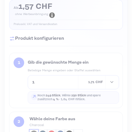
1,57 CHF
Ab
ohne Werbeanbringung
Preis exkl. VAT und Versandkosten
Produkt konfigurieren
Gib die gewünschte Menge ein
Beliebige Menge eingeben oder Staffel auswählen
1,71 CHF
Noch
249 Stück
. Wähle
250 Stück
und spare
↗
zusätzlich
4 %
·
1,64 CHF/Stück.
Wähle deine Farbe aus
Charcoal