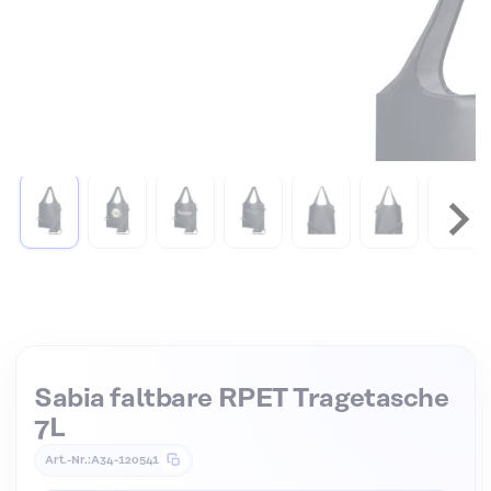
Zum Anfang der Bildgalerie springen
Sabia faltbare RPET Tragetasche
7L
Art.-Nr.
A34-120541