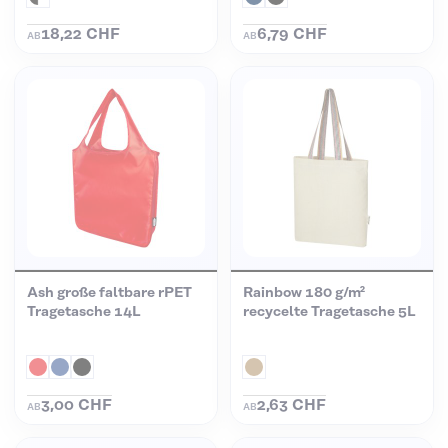
18,22 CHF
6,79 CHF
AB
AB
Ash große faltbare rPET
Rainbow 180 g/m²
Tragetasche 14L
recycelte Tragetasche 5L
3,00 CHF
2,63 CHF
AB
AB