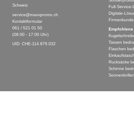
Kontakt
Über 
Unter
max x promo by maxXsolutions ag
Team
maxXsolutions ag
Nachha
Malzgasse 7a
Werbe
4052 Basel
Sonde
Schweiz
Full-
Digit
service@maxxpromo.ch
Firme
Kontaktformular