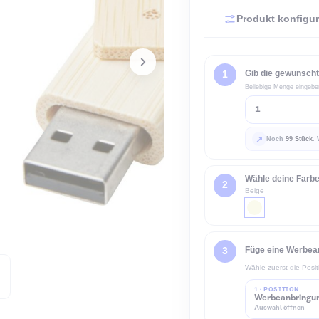
Preis exkl. VAT 
Pro
Gi
Bel
Wä
Be
Fü