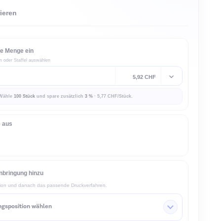
und Versandkosten
dukt konfigurieren
b die gewünschte Menge ein
iebige Menge eingeben oder Staffel auswählen
5,92 CH
↗
Noch
99 Stück
. Wähle
100 Stück
und spare zusätzlich
3 %
·
5,77 CHF/Stück.
hle deine Farbe aus
ige
ge eine Werbeanbringung hinzu