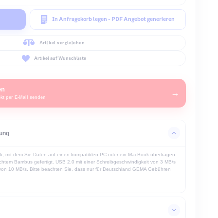
hle zuerst die Position und danach das passende Druckverfahren.
1 · POSITION
Werbeanbringungsposition wählen
Auswahl öffnen
n den Warenkorb
In Anfragekorb legen - PDF Angebot g
Artikel vergleichen
Artikel auf Wunschliste
rodukt Anfragen
ktuelle Auswahl direkt per E-Mail senden
oduktbeschreibung