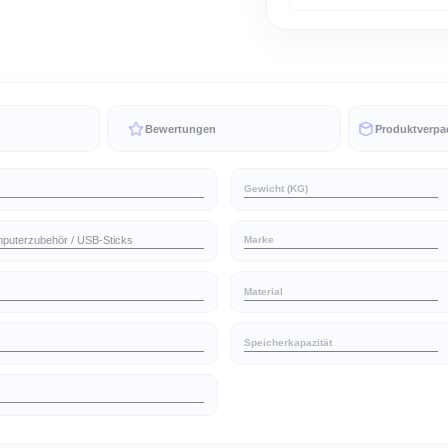
Rotate 16 G
können. Das 
und einer L
hinzukommen
Li
ruck
Bewertungen
748
Gewicht (KG)
gie / Computerzubehör / USB-Sticks
Marke