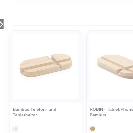
Produktherkunft
China
max X eco Produkte
Öko Mate
Abmessung Produkt
6 x 1,3 