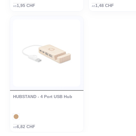
Bambus Telefon- und
ROBIN - Tablet
Tablethalter
Bambus
1,95 CHF
1,48 CHF
AB
AB