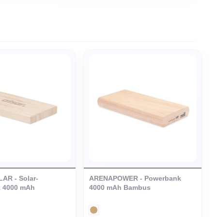
Bambusholz
16 GB