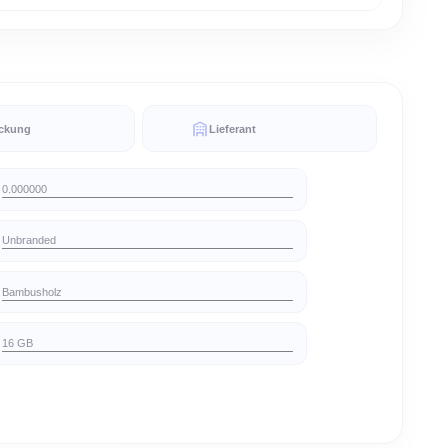
B Bambus USB-Stick, mit dem Sie Daten auf einen kompatiblen PC oder ein MacBook 
Gehäuse ist aus echtem Bambus gefertigt. USB 2.0 mit einer Schreibgeschwindigkeit 
esegeschwindigkeit von 10 MB/s. Bitte beachten Sie, dass nur für Deutschland GEMA 
. € 0,24 pro Stück.
eferzeiten
Produktverpackung
Lieferant
0.000000
Unbranded