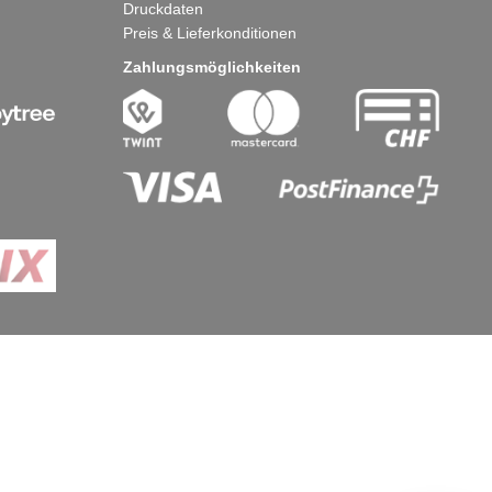
Abonnieren
Häufige Fragen
äftsbedingungen
Bestellablauf
ung
Anfragefunktion
Retouren
Auslieferung
Druckdaten
nt
Preis & Lieferkonditionen
Zahlungsmöglichkeiten