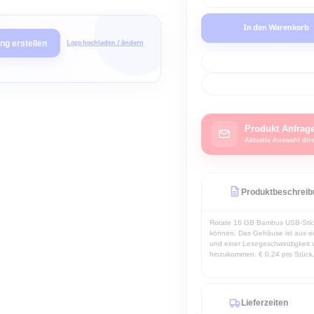
Wä
I
ualisierung erstellen
Logo hochladen / ändern
P
A
Pr