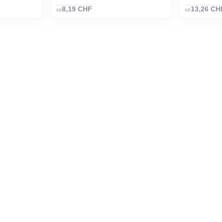
/Phone Halter
USB-Stick 2.0 aus Bambus mit
Schlüsselanhänger
8,19 CHF
AB