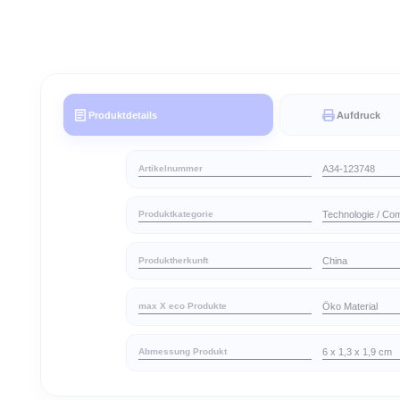
Produktdetails
Aufd
Artikelnummer
A34-123
Produktkategorie
Technolo