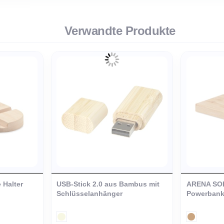
Material
rial
Speicherkapazität
x 1,9 cm
Verwandte Produkte