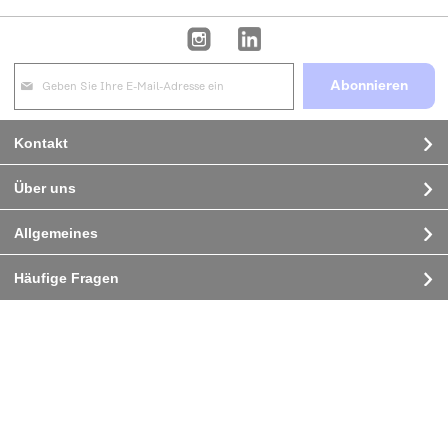
Big Ocean Bottle 1 L vakuumisolierte Flasche
Mehr
AB
43,05 CHF