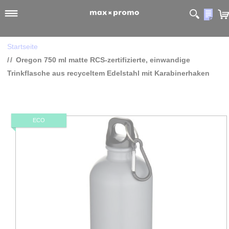
Startseite
Oregon 750 ml matte RCS-zertifizierte, einwandige
Trinkflasche aus recyceltem Edelstahl mit Karabinerhake
Zum
Ende
ECO
der
Bildgalerie
springen