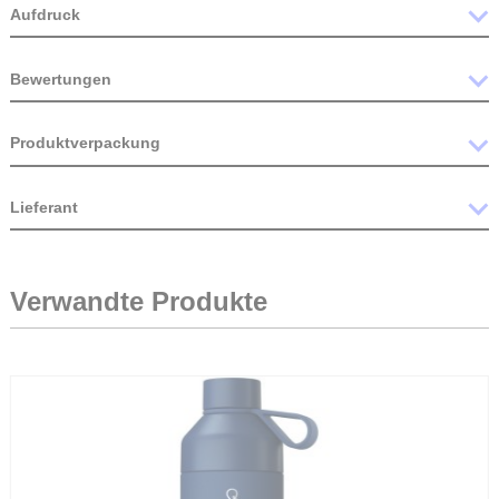
max X eco Produkte
Recycling, Öko Material
Abmessung Produkt
7,25 x 24 x 7,25 x Ø 7,25 cm
GTIN
8713159718727
Aufdruck
Bewertungen
Produktverpackung