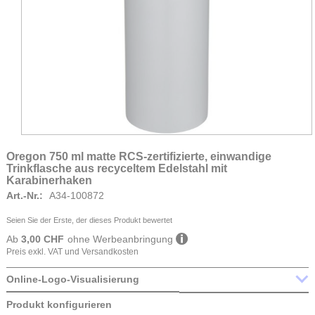
Oregon 750 ml matte RCS-zertifizierte, einwandige
Zum
Trinkflasche aus recyceltem Edelstahl mit
Anfang
Karabinerhaken
der
Art.-Nr.
A34-100872
Bildgalerie
springen
Seien Sie der Erste, der dieses Produkt bewertet
Ab
3,00 CHF
ohne Werbeanbringung
Preis exkl. VAT und Versandkosten