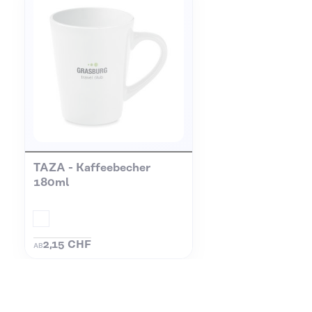
TAZA - Kaffeebecher
180ml
2,15 CHF
AB