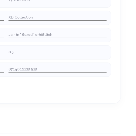
276.000000
XD Collection
Ja - in "Boxed" erhältlich
0.3
8714612125915