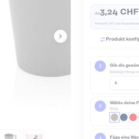
3,24 CHF
Ab
Preis exkl. VAT und Versandkost
Produkt konfi
Gib die gewün
Beliebige Menge e
Wähle deine F
Grau
Füge eine We