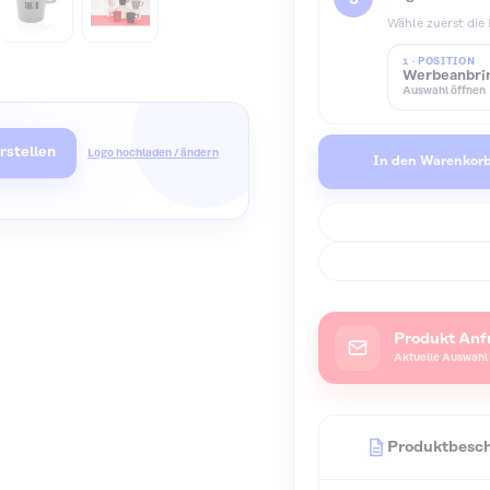
Wähle zuerst die
1 · POSITION
Werbeanbrin
Auswahl öffnen
rstellen
Logo hochladen / ändern
In den Warenkor
Produkt Anf
Aktuelle Auswahl 
Produktbesc