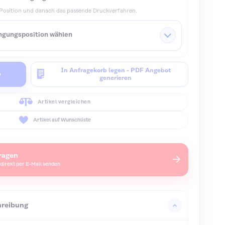
 Position und danach das passende Druckverfahren.
gungsposition wählen
In Anfragekorb legen - PDF Angebot
b
generieren
Artikel vergleichen
Artikel auf Wunschliste
ragen
→
direkt per E-Mail senden
hreibung