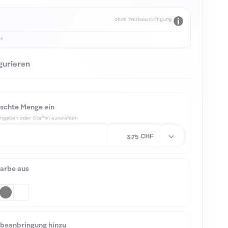
ohne Werbeanbringung
en
gurieren
schte Menge ein
ingeben oder Staffel auswählen
3,75 CHF
arbe aus
rbeanbringung hinzu