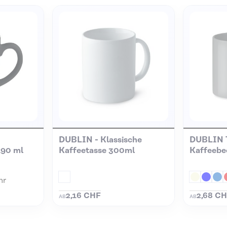
-
DUBLIN - Klassische
DUBLIN 
290 ml
Kaffeetasse 300ml
Kaffeebe
hr
2,16 CHF
2,68 C
AB
AB