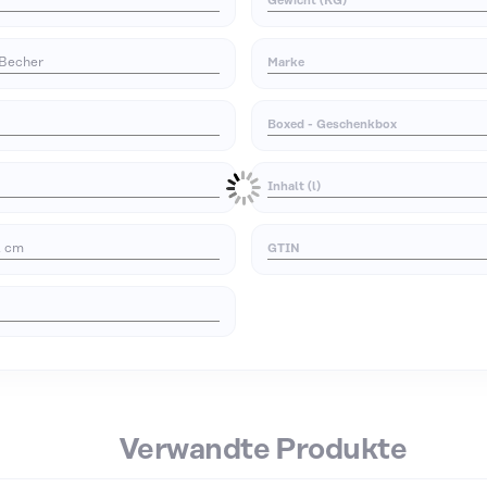
Gewicht (KG)
 Becher
Marke
Boxed - Geschenkbox
Inhalt (l)
4 cm
GTIN
Verwandte Produkte