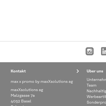
Kontakt
Über uns
Unterneh
max x promo by maxXsolutions ag
Team
maxXsolutions ag
Nachhaltig
Malzgasse 7a
Werbearti
4052 Basel
Sonderpro