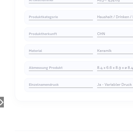
A23-P434.05
Artikelnummer
Haushalt / Drinken /
Produktkategorie
CHN
Produktherkunft
Keramik
Material
8.4 x 6.6 x 8.9 x ø 8.
Abmessung Produkt
Ja - Variabler Druck
Einzelnamendruck