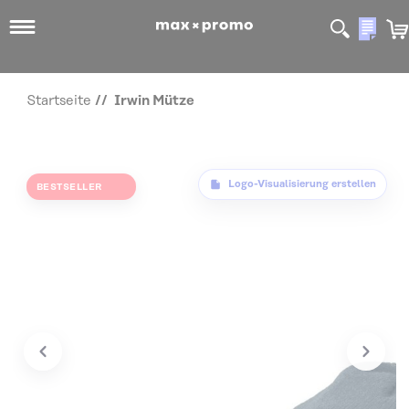
Mein
Startseite
Irwin Mütze
Zum Ende der Bildgalerie springen
Logo-Visualisierung erstellen
BESTSELLER