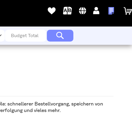
Sprache
Deutsch
Anmelden
Meine A
Meine
Wunschlisten
Suche
le: schnellerer Bestellvorgang, speichern von
rfolgung und vieles mehr.