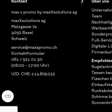
Kontakt
Über uns
Unterneh
max x promo by maxXsolutions ag
Team
maxXsolutions ag
Nachhaltig
Malzgasse 7a
Werbearti
4052 Basel
Sonderpro
Schweiz
Full-Serv
Digitale-
service@maxxpromo.ch
Firmenku
Kontaktformular
061 / 521 01 50
Empfohlen
(08:00 - 17:00 Uhr)
Kugelschr
Tassen be
UID: CHE-114.879.032
Flaschen 
Einkaufst
Rucksäcke
Schirme b
Sonnenbri