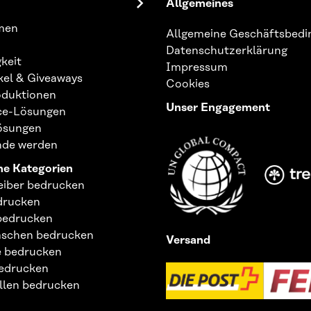
Allgemeines
Newsletter
an:
men
Allgemeine Geschäftsbed
Datenschutzerklärung
keit
Impressum
kel & Giveaways
Cookies
duktionen
Unser Engagement
ice-Lösungen
Lösungen
nde werden
e Kategorien
eiber bedrucken
drucken
bedrucken
aschen bedrucken
Versand
 bedrucken
edrucken
llen bedrucken