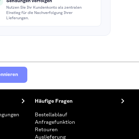
Sendungen verfolgen
Nutzen Sie Ihr Kundenkonto als zentralen
Einstieg für die Nachverfolgung Ihrer
Lieferungen.
nnieren
Häufige Fragen
ingungen
Bestellablauf
Anfragefunktion
Retouren
Auslieferung