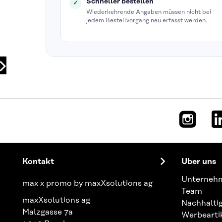
Schneller bestellen
Wiederkehrende Angaben müssen nicht bei
jedem Bestellvorgang neu erfasst werden.
Kontakt
Über uns
Unterneh
max x promo by maxXsolutions ag
Team
maxXsolutions ag
Nachhaltig
Malzgasse 7a
Werbearti