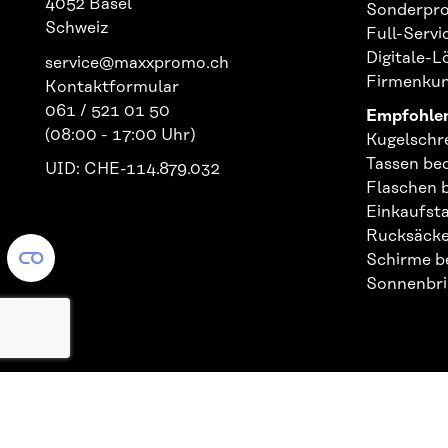
4052 Basel
Sonderpro
Schweiz
Full-Serv
Digitale-
service@maxxpromo.ch
Firmenku
Kontaktformular
061 / 521 01 50
Empfohlen
(08:00 - 17:00 Uhr)
Kugelschr
Tassen be
UID: CHE-114.879.032
Flaschen 
Einkaufst
Rucksäcke
Schirme b
Sonnenbri